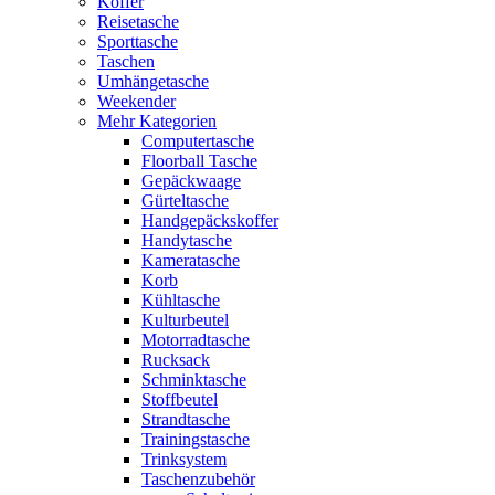
Koffer
Reisetasche
Sporttasche
Taschen
Umhängetasche
Weekender
Mehr Kategorien
Computertasche
Floorball Tasche
Gepäckwaage
Gürteltasche
Handgepäckskoffer
Handytasche
Kameratasche
Korb
Kühltasche
Kulturbeutel
Motorradtasche
Rucksack
Schminktasche
Stoffbeutel
Strandtasche
Trainingstasche
Trinksystem
Taschenzubehör