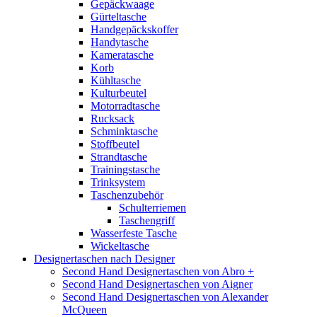
Gepäckwaage
Gürteltasche
Handgepäckskoffer
Handytasche
Kameratasche
Korb
Kühltasche
Kulturbeutel
Motorradtasche
Rucksack
Schminktasche
Stoffbeutel
Strandtasche
Trainingstasche
Trinksystem
Taschenzubehör
Schulterriemen
Taschengriff
Wasserfeste Tasche
Wickeltasche
Designertaschen nach Designer
Second Hand Designertaschen von Abro +
Second Hand Designertaschen von Aigner
Second Hand Designertaschen von Alexander
McQueen