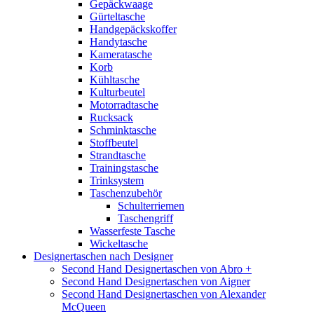
Gepäckwaage
Gürteltasche
Handgepäckskoffer
Handytasche
Kameratasche
Korb
Kühltasche
Kulturbeutel
Motorradtasche
Rucksack
Schminktasche
Stoffbeutel
Strandtasche
Trainingstasche
Trinksystem
Taschenzubehör
Schulterriemen
Taschengriff
Wasserfeste Tasche
Wickeltasche
Designertaschen nach Designer
Second Hand Designertaschen von Abro +
Second Hand Designertaschen von Aigner
Second Hand Designertaschen von Alexander
McQueen