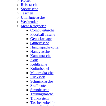
Koffer
Reisetasche
Sporttasche
Taschen
Umhängetasche
Weekender
Mehr Kategorien
Computertasche
Floorball Tasche
Gepäckwaage
Gürteltasche
Handgepäckskoffer
Handytasche
Kameratasche
Korb
Kühltasche
Kulturbeutel
Motorradtasche
Rucksack
Schminktasche
Stoffbeutel
Strandtasche
Trainingstasche
Trinksystem
Taschenzubehör