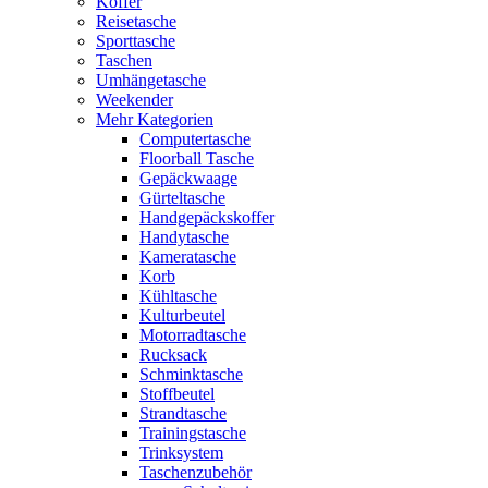
Koffer
Reisetasche
Sporttasche
Taschen
Umhängetasche
Weekender
Mehr Kategorien
Computertasche
Floorball Tasche
Gepäckwaage
Gürteltasche
Handgepäckskoffer
Handytasche
Kameratasche
Korb
Kühltasche
Kulturbeutel
Motorradtasche
Rucksack
Schminktasche
Stoffbeutel
Strandtasche
Trainingstasche
Trinksystem
Taschenzubehör