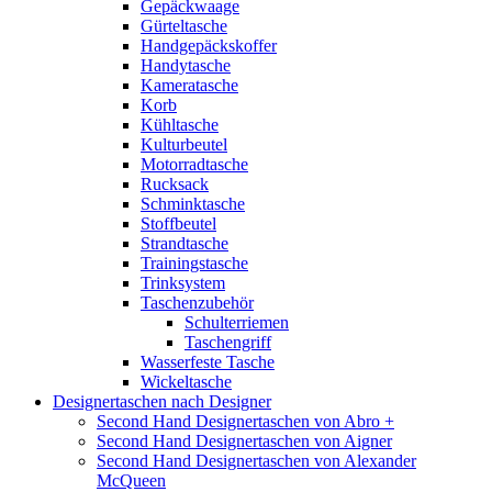
Gepäckwaage
Gürteltasche
Handgepäckskoffer
Handytasche
Kameratasche
Korb
Kühltasche
Kulturbeutel
Motorradtasche
Rucksack
Schminktasche
Stoffbeutel
Strandtasche
Trainingstasche
Trinksystem
Taschenzubehör
Schulterriemen
Taschengriff
Wasserfeste Tasche
Wickeltasche
Designertaschen nach Designer
Second Hand Designertaschen von Abro +
Second Hand Designertaschen von Aigner
Second Hand Designertaschen von Alexander
McQueen