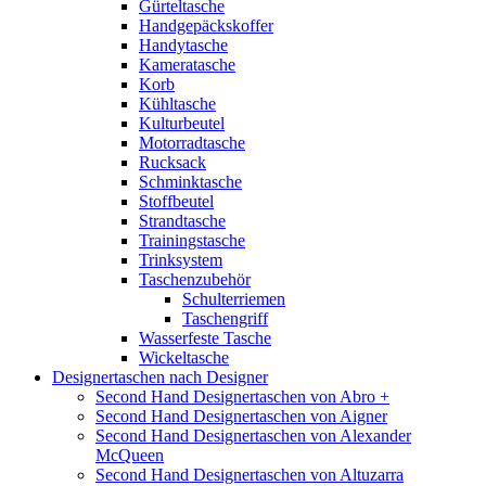
Gürteltasche
Handgepäckskoffer
Handytasche
Kameratasche
Korb
Kühltasche
Kulturbeutel
Motorradtasche
Rucksack
Schminktasche
Stoffbeutel
Strandtasche
Trainingstasche
Trinksystem
Taschenzubehör
Schulterriemen
Taschengriff
Wasserfeste Tasche
Wickeltasche
Designertaschen nach Designer
Second Hand Designertaschen von Abro +
Second Hand Designertaschen von Aigner
Second Hand Designertaschen von Alexander
McQueen
Second Hand Designertaschen von Altuzarra