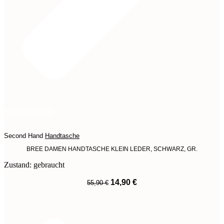
Jetzt entdecken
Second Hand
Handtasche
BREE DAMEN HANDTASCHE KLEIN LEDER, SCHWARZ, GR.
Zustand: gebraucht
Ursprünglicher
Aktueller
14,90
€
55,90
€
Preis
Preis
War:
Ist:
55,90 €
14,90 €.