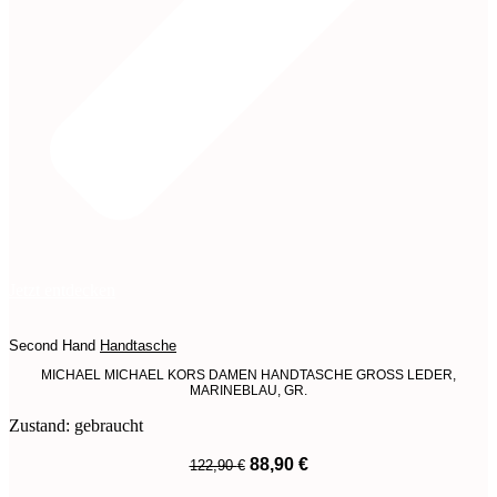
Jetzt entdecken
Second Hand
Handtasche
MICHAEL MICHAEL KORS DAMEN HANDTASCHE GROSS LEDER,
MARINEBLAU, GR.
Zustand: gebraucht
Ursprünglicher
Aktueller
88,90
€
122,90
€
Preis
Preis
War:
Ist: