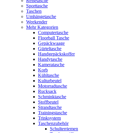
Reisetasche
Sporttasche
Taschen
Umhängetasche
Weekender
Mehr Kategorien
Computertasche
Floorball Tasche
Gepäckwaage
Gürteltasche
Handgepäckskoffer
Handytasche
Kameratasche
Korb
Kühltasche
Kulturbeutel
Motorradtasche
Rucksack
Schminktasche
Stoffbeutel
Strandtasche
Trainingstasche
Trinksystem
Taschenzubehör
Schulterriemen