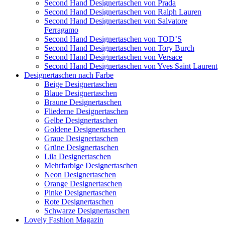
Second Hand Designertaschen von Prada
Second Hand Designertaschen von Ralph Lauren
Second Hand Designertaschen von Salvatore
Ferragamo
Second Hand Designertaschen von TOD’S
Second Hand Designertaschen von Tory Burch
Second Hand Designertaschen von Versace
Second Hand Designertaschen von Yves Saint Laurent
Designertaschen nach Farbe
Beige Designertaschen
Blaue Designertaschen
Braune Designertaschen
Fliederne Designertaschen
Gelbe Designertaschen
Goldene Designertaschen
Graue Designertaschen
Grüne Designertaschen
Lila Designertaschen
Mehrfarbige Designertaschen
Neon Designertaschen
Orange Designertaschen
Pinke Designertaschen
Rote Designertaschen
Schwarze Designertaschen
Lovely Fashion Magazin