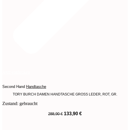
Jetzt entdecken
Second Hand
Handtasche
TORY BURCH DAMEN HANDTASCHE GROSS LEDER, ROT, GR.
Zustand: gebraucht
Ursprünglicher
Aktueller
133,90
€
288,90
€
Preis
Preis
War:
Ist:
288,90 €
133,90 €.