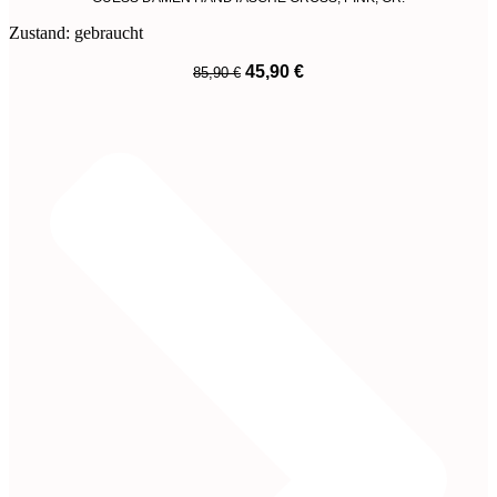
Zustand: gebraucht
Ursprünglicher
Aktueller
45,90
€
85,90
€
Preis
Preis
War:
Ist:
85,90 €
45,90 €.