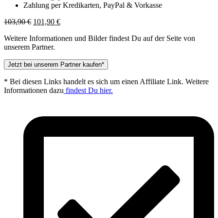
Zahlung per Kredikarten, PayPal & Vorkasse
Ursprünglicher
Aktueller
103,90
€
101,90
€
Preis
Preis
Weitere Informationen und Bilder findest Du auf der Seite von
war:
ist:
unserem Partner.
103,90 €
101,90 €.
Jetzt bei unserem Partner kaufen*
* Bei diesen Links handelt es sich um einen Affiliate Link. Weitere
Informationen dazu
findest Du hier.