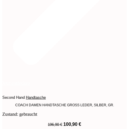
Jetzt entdecken
Second Hand
Handtasche
COACH DAMEN HANDTASCHE GROSS LEDER, SILBER, GR.
Zustand: gebraucht
Ursprünglicher
Aktueller
100,90
€
196,90
€
Preis
Preis