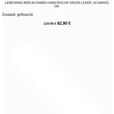
LIEBESKIND BERLIN DAMEN HANDTASCHE GROSS LEDER, SCHWARZ,
GR.
Zustand: gebraucht
Ursprünglicher
Aktueller
82,90
€
119,90
€
Preis
Preis
War:
Ist:
119,90 €
82,90 €.