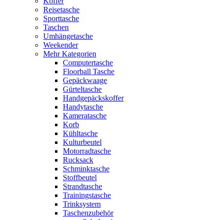
Koffer
Reisetasche
Sporttasche
Taschen
Umhängetasche
Weekender
Mehr Kategorien
Computertasche
Floorball Tasche
Gepäckwaage
Gürteltasche
Handgepäckskoffer
Handytasche
Kameratasche
Korb
Kühltasche
Kulturbeutel
Motorradtasche
Rucksack
Schminktasche
Stoffbeutel
Strandtasche
Trainingstasche
Trinksystem
Taschenzubehör