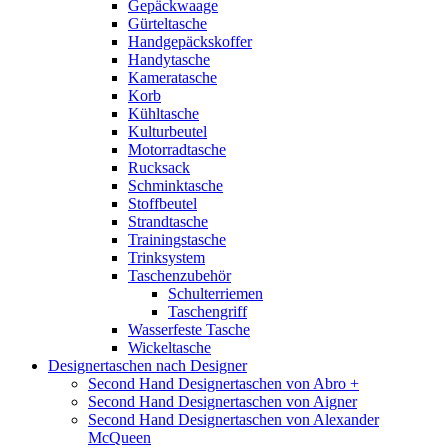
Gepäckwaage
Gürteltasche
Handgepäckskoffer
Handytasche
Kameratasche
Korb
Kühltasche
Kulturbeutel
Motorradtasche
Rucksack
Schminktasche
Stoffbeutel
Strandtasche
Trainingstasche
Trinksystem
Taschenzubehör
Schulterriemen
Taschengriff
Wasserfeste Tasche
Wickeltasche
Designertaschen nach Designer
Second Hand Designertaschen von Abro +
Second Hand Designertaschen von Aigner
Second Hand Designertaschen von Alexander
McQueen