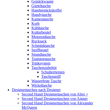
Gepäckwaage
Gürteltasche
Handgepäckskoffer
Handytasche
Kameratasche
Korb
Kühltasche
Kulturbeutel
Motorradtasche
Rucksack
Schminktasche
Stoffbeutel
Strandtasche
Trainingstasche
Trinksystem
Taschenzubehör
Schulterriemen
Taschengriff
Wasserfeste Tasche
Wickeltasche
Designertaschen nach Designer
Second Hand Designertaschen von Abro +
Second Hand Designertaschen von Aigner
Second Hand Designertaschen von Alexander
McQueen