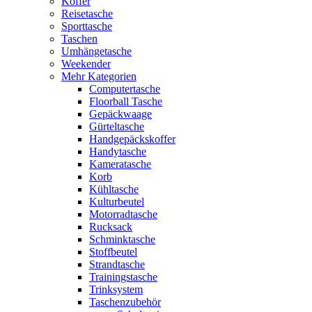
Koffer
Reisetasche
Sporttasche
Taschen
Umhängetasche
Weekender
Mehr Kategorien
Computertasche
Floorball Tasche
Gepäckwaage
Gürteltasche
Handgepäckskoffer
Handytasche
Kameratasche
Korb
Kühltasche
Kulturbeutel
Motorradtasche
Rucksack
Schminktasche
Stoffbeutel
Strandtasche
Trainingstasche
Trinksystem
Taschenzubehör