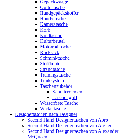
Gepäckwaage
Gürteltasche
Handgepäckskoffer
Handytasche
Kameratasche
Korb
Kühltasche
Kulturbeutel
Motorradtasche
Rucksack
Schminktasche
Stoffbeutel
Strandtasche
Trainingstasche
Trinksystem
Taschenzubehör
Schulterriemen
Taschengriff
Wasserfeste Tasche
Wickeltasche
Designertaschen nach Designer
Second Hand Designertaschen von Abro +
Second Hand Designertaschen von Aigner
Second Hand Designertaschen von Alexander
McQueen