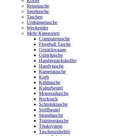
Koffer
Reisetasche
Sporttasche
Taschen
Umhängetasche
Weekender
Mehr Kategorien
Computertasche
Floorball Tasche
Gepäckwaage
Gürteltasche
Handgepäckskoffer
Handytasche
Kameratasche
Korb
Kühltasche
Kulturbeutel
Motorradtasche
Rucksack
Schminktasche
Stoffbeutel
Strandtasche
Trainingstasche
Trinksystem
Taschenzubehör