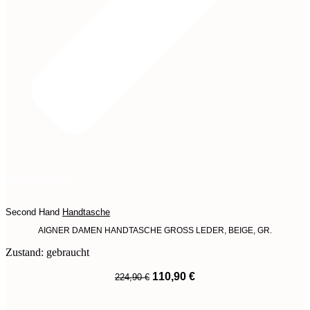
Jetzt entdecken
Second Hand
Handtasche
AIGNER DAMEN HANDTASCHE GROSS LEDER, BEIGE, GR.
Zustand: gebraucht
Ursprünglicher
Aktueller
110,90
€
224,90
€
Preis
Preis
War:
Ist:
224,90 €
110,90 €.