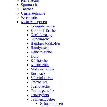
Reisetasche
Sporttasche
Taschen
Umhängetasche
Weekender
Mehr Kategorien
Computertasche
Floorball Tasche
Gepäckwaage
Gürteltasche
Handgepäckskoffer
Handytasche
Kameratasche
Korb
Kühltasche
Kulturbeutel
Motorradtasche
Rucksack
Schminktasche
Stoffbeutel
Strandtasche
Trainingstasche
Trinksystem
Taschenzubehör
Schulterriemen