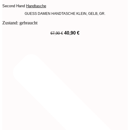
Second Hand
Handtasche
GUESS DAMEN HANDTASCHE KLEIN, GELB, GR.
Zustand: gebraucht
Ursprünglicher
Aktueller
40,90
€
67,90
€
Preis
Preis
War:
Ist:
67,90 €
40,90 €.