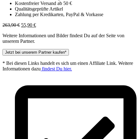
Kostenfreier Versand ab 50 €
Qualitätsgeprüfte Artikel
Zahlung per Kredikarten, PayPal & Vorkasse
Ursprünglicher
Aktueller
263,90
€
55,90
€
Preis
Preis
Weitere Informationen und Bilder findest Du auf der Seite von
war:
ist:
unserem Partner.
263,90 €
55,90 €.
Jetzt bei unserem Partner kaufen*
* Bei diesen Links handelt es sich um einen Affiliate Link. Weitere
Informationen dazu
findest Du hier.