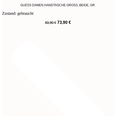
GUESS DAMEN HANDTASCHE GROSS, BEIGE, GR.
Zustand: gebraucht
Ursprünglicher
Aktueller
73,90
€
83,90
€
Preis
Preis
War:
Ist:
83,90 €
73,90 €.