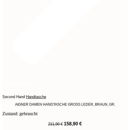
Jetzt entdecken
Second Hand
Handtasche
AIGNER DAMEN HANDTASCHE GROSS LEDER, BRAUN, GR.
Zustand: gebraucht
Ursprünglicher
Aktueller
158,90
€
211,90
€
Preis
Preis