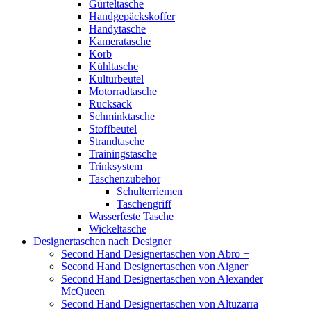
Gürteltasche
Handgepäckskoffer
Handytasche
Kameratasche
Korb
Kühltasche
Kulturbeutel
Motorradtasche
Rucksack
Schminktasche
Stoffbeutel
Strandtasche
Trainingstasche
Trinksystem
Taschenzubehör
Schulterriemen
Taschengriff
Wasserfeste Tasche
Wickeltasche
Designertaschen nach Designer
Second Hand Designertaschen von Abro +
Second Hand Designertaschen von Aigner
Second Hand Designertaschen von Alexander
McQueen
Second Hand Designertaschen von Altuzarra