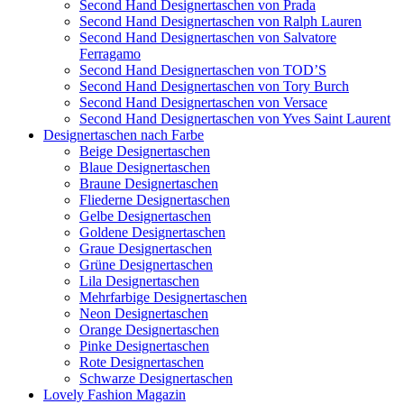
Second Hand Designertaschen von Prada
Second Hand Designertaschen von Ralph Lauren
Second Hand Designertaschen von Salvatore
Ferragamo
Second Hand Designertaschen von TOD’S
Second Hand Designertaschen von Tory Burch
Second Hand Designertaschen von Versace
Second Hand Designertaschen von Yves Saint Laurent
Designertaschen nach Farbe
Beige Designertaschen
Blaue Designertaschen
Braune Designertaschen
Fliederne Designertaschen
Gelbe Designertaschen
Goldene Designertaschen
Graue Designertaschen
Grüne Designertaschen
Lila Designertaschen
Mehrfarbige Designertaschen
Neon Designertaschen
Orange Designertaschen
Pinke Designertaschen
Rote Designertaschen
Schwarze Designertaschen
Lovely Fashion Magazin