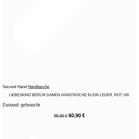
Jetzt entdecken
Second Hand
Handtasche
LIEBESKIND BERLIN DAMEN HANDTASCHE KLEIN LEDER, ROT, GR.
Zustand: gebraucht
Ursprünglicher
Aktueller
60,90
€
95,90
€
Preis
Preis
War:
Ist:
95,90 €
60,90 €.