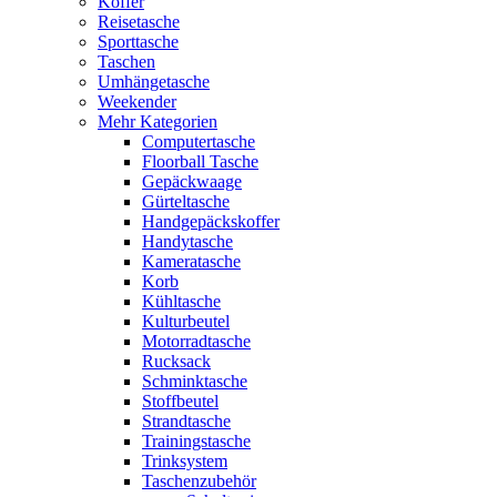
Koffer
Reisetasche
Sporttasche
Taschen
Umhängetasche
Weekender
Mehr Kategorien
Computertasche
Floorball Tasche
Gepäckwaage
Gürteltasche
Handgepäckskoffer
Handytasche
Kameratasche
Korb
Kühltasche
Kulturbeutel
Motorradtasche
Rucksack
Schminktasche
Stoffbeutel
Strandtasche
Trainingstasche
Trinksystem
Taschenzubehör