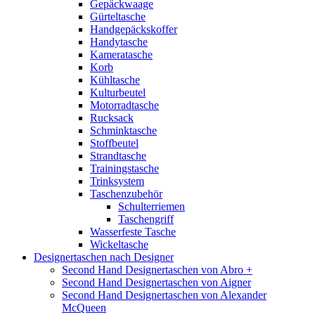
Gepäckwaage
Gürteltasche
Handgepäckskoffer
Handytasche
Kameratasche
Korb
Kühltasche
Kulturbeutel
Motorradtasche
Rucksack
Schminktasche
Stoffbeutel
Strandtasche
Trainingstasche
Trinksystem
Taschenzubehör
Schulterriemen
Taschengriff
Wasserfeste Tasche
Wickeltasche
Designertaschen nach Designer
Second Hand Designertaschen von Abro +
Second Hand Designertaschen von Aigner
Second Hand Designertaschen von Alexander
McQueen