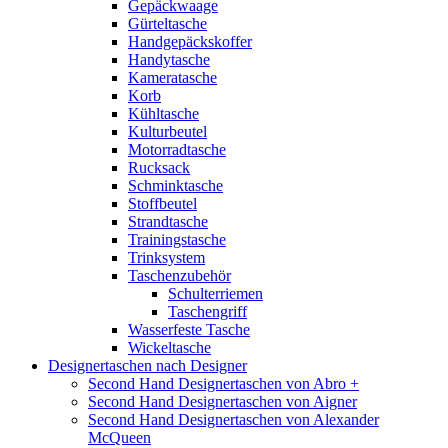
Gepäckwaage
Gürteltasche
Handgepäckskoffer
Handytasche
Kameratasche
Korb
Kühltasche
Kulturbeutel
Motorradtasche
Rucksack
Schminktasche
Stoffbeutel
Strandtasche
Trainingstasche
Trinksystem
Taschenzubehör
Schulterriemen
Taschengriff
Wasserfeste Tasche
Wickeltasche
Designertaschen nach Designer
Second Hand Designertaschen von Abro +
Second Hand Designertaschen von Aigner
Second Hand Designertaschen von Alexander
McQueen