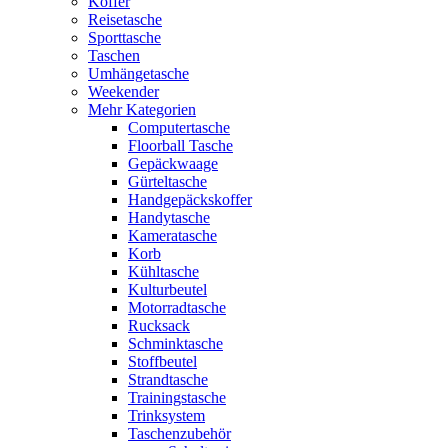
Koffer
Reisetasche
Sporttasche
Taschen
Umhängetasche
Weekender
Mehr Kategorien
Computertasche
Floorball Tasche
Gepäckwaage
Gürteltasche
Handgepäckskoffer
Handytasche
Kameratasche
Korb
Kühltasche
Kulturbeutel
Motorradtasche
Rucksack
Schminktasche
Stoffbeutel
Strandtasche
Trainingstasche
Trinksystem
Taschenzubehör