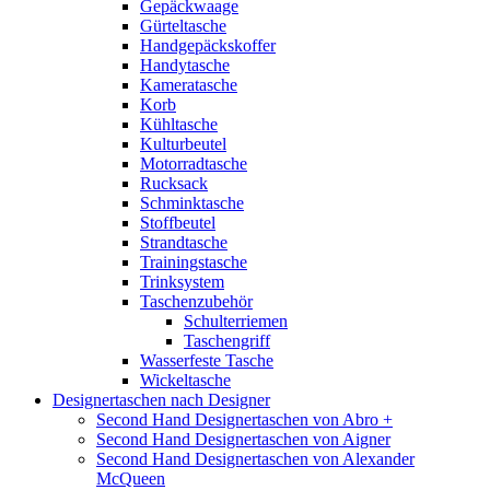
Gepäckwaage
Gürteltasche
Handgepäckskoffer
Handytasche
Kameratasche
Korb
Kühltasche
Kulturbeutel
Motorradtasche
Rucksack
Schminktasche
Stoffbeutel
Strandtasche
Trainingstasche
Trinksystem
Taschenzubehör
Schulterriemen
Taschengriff
Wasserfeste Tasche
Wickeltasche
Designertaschen nach Designer
Second Hand Designertaschen von Abro +
Second Hand Designertaschen von Aigner
Second Hand Designertaschen von Alexander
McQueen