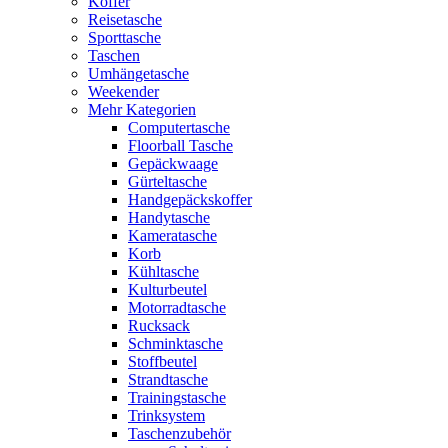
Koffer
Reisetasche
Sporttasche
Taschen
Umhängetasche
Weekender
Mehr Kategorien
Computertasche
Floorball Tasche
Gepäckwaage
Gürteltasche
Handgepäckskoffer
Handytasche
Kameratasche
Korb
Kühltasche
Kulturbeutel
Motorradtasche
Rucksack
Schminktasche
Stoffbeutel
Strandtasche
Trainingstasche
Trinksystem
Taschenzubehör