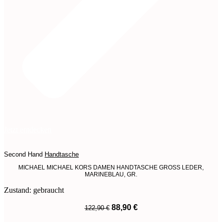
Jetzt entdecken
Second Hand
Handtasche
MICHAEL MICHAEL KORS DAMEN HANDTASCHE GROSS LEDER,
MARINEBLAU, GR.
Zustand: gebraucht
Ursprünglicher
Aktueller
88,90
€
122,90
€
Preis
Preis
War:
Ist: