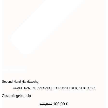
Jetzt entdecken
Second Hand
Handtasche
COACH DAMEN HANDTASCHE GROSS LEDER, SILBER, GR.
Zustand: gebraucht
Ursprünglicher
Aktueller
100,90
€
196,90
€
Preis
Preis