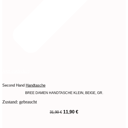
Jetzt entdecken
Second Hand
Handtasche
BREE DAMEN HANDTASCHE KLEIN, BEIGE, GR.
Zustand: gebraucht
Ursprünglicher
Aktueller
11,90
€
31,90
€
Preis
Preis
War:
Ist:
31,90 €
11,90 €.