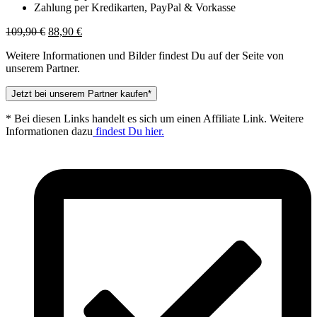
Zahlung per Kredikarten, PayPal & Vorkasse
Ursprünglicher
Aktueller
109,90
€
88,90
€
Preis
Preis
Weitere Informationen und Bilder findest Du auf der Seite von
war:
ist:
unserem Partner.
109,90 €
88,90 €.
Jetzt bei unserem Partner kaufen*
* Bei diesen Links handelt es sich um einen Affiliate Link. Weitere
Informationen dazu
findest Du hier.