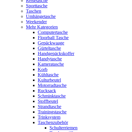
Reisetasche
Sporttasche
Taschen
Umhängetasche
Weekender
Mehr Kategorien
Computertasche
Floorball Tasche
Gepäckwaage
Gürteltasche
Handgepäckskoffer
Handytasche
Kameratasche
Korb
Kühltasche
Kulturbeutel
Motorradtasche
Rucksack
Schminktasche
Stoffbeutel
Strandtasche
Trainingstasche
Trinksystem
Taschenzubehör
Schulterriemen