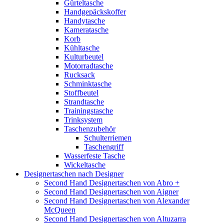
Gürteltasche
Handgepäckskoffer
Handytasche
Kameratasche
Korb
Kühltasche
Kulturbeutel
Motorradtasche
Rucksack
Schminktasche
Stoffbeutel
Strandtasche
Trainingstasche
Trinksystem
Taschenzubehör
Schulterriemen
Taschengriff
Wasserfeste Tasche
Wickeltasche
Designertaschen nach Designer
Second Hand Designertaschen von Abro +
Second Hand Designertaschen von Aigner
Second Hand Designertaschen von Alexander
McQueen
Second Hand Designertaschen von Altuzarra