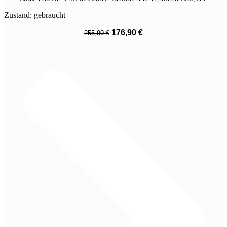
Zustand: gebraucht
Ursprünglicher
Aktueller
176,90
€
255,90
€
Preis
Preis
War:
Ist:
255,90 €
176,90 €.