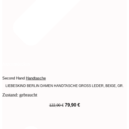
Jetzt entdecken
Second Hand
Handtasche
LIEBESKIND BERLIN DAMEN HANDTASCHE GROSS LEDER, BEIGE, GR.
Zustand: gebraucht
Ursprünglicher
Aktueller
79,90
€
122,90
€
Preis
Preis
War:
Ist:
122,90 €
79,90 €.