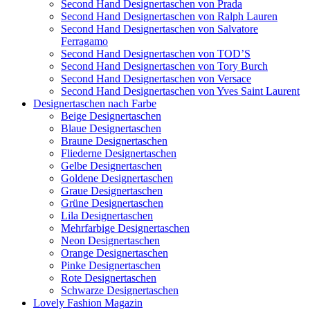
Second Hand Designertaschen von Prada
Second Hand Designertaschen von Ralph Lauren
Second Hand Designertaschen von Salvatore
Ferragamo
Second Hand Designertaschen von TOD’S
Second Hand Designertaschen von Tory Burch
Second Hand Designertaschen von Versace
Second Hand Designertaschen von Yves Saint Laurent
Designertaschen nach Farbe
Beige Designertaschen
Blaue Designertaschen
Braune Designertaschen
Fliederne Designertaschen
Gelbe Designertaschen
Goldene Designertaschen
Graue Designertaschen
Grüne Designertaschen
Lila Designertaschen
Mehrfarbige Designertaschen
Neon Designertaschen
Orange Designertaschen
Pinke Designertaschen
Rote Designertaschen
Schwarze Designertaschen
Lovely Fashion Magazin