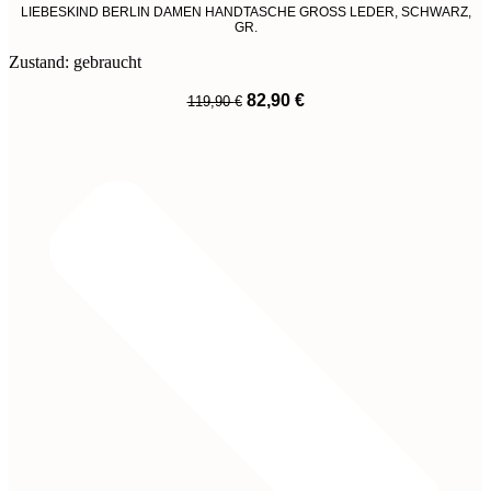
LIEBESKIND BERLIN DAMEN HANDTASCHE GROSS LEDER, SCHWARZ,
GR.
Zustand: gebraucht
Ursprünglicher
Aktueller
82,90
€
119,90
€
Preis
Preis
War:
Ist:
119,90 €
82,90 €.