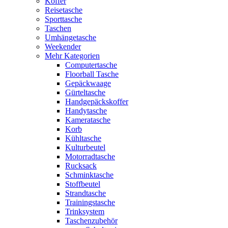
Koffer
Reisetasche
Sporttasche
Taschen
Umhängetasche
Weekender
Mehr Kategorien
Computertasche
Floorball Tasche
Gepäckwaage
Gürteltasche
Handgepäckskoffer
Handytasche
Kameratasche
Korb
Kühltasche
Kulturbeutel
Motorradtasche
Rucksack
Schminktasche
Stoffbeutel
Strandtasche
Trainingstasche
Trinksystem
Taschenzubehör