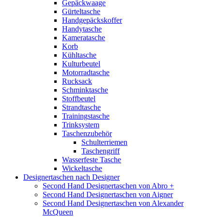
Gepäckwaage
Gürteltasche
Handgepäckskoffer
Handytasche
Kameratasche
Korb
Kühltasche
Kulturbeutel
Motorradtasche
Rucksack
Schminktasche
Stoffbeutel
Strandtasche
Trainingstasche
Trinksystem
Taschenzubehör
Schulterriemen
Taschengriff
Wasserfeste Tasche
Wickeltasche
Designertaschen nach Designer
Second Hand Designertaschen von Abro +
Second Hand Designertaschen von Aigner
Second Hand Designertaschen von Alexander
McQueen