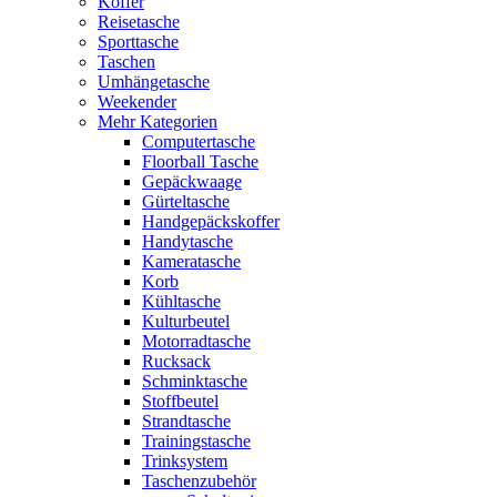
Koffer
Reisetasche
Sporttasche
Taschen
Umhängetasche
Weekender
Mehr Kategorien
Computertasche
Floorball Tasche
Gepäckwaage
Gürteltasche
Handgepäckskoffer
Handytasche
Kameratasche
Korb
Kühltasche
Kulturbeutel
Motorradtasche
Rucksack
Schminktasche
Stoffbeutel
Strandtasche
Trainingstasche
Trinksystem
Taschenzubehör