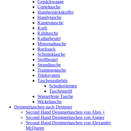
Gepäckwaage
Gürteltasche
Handgepäckskoffer
Handytasche
Kameratasche
Korb
Kühltasche
Kulturbeutel
Motorradtasche
Rucksack
Schminktasche
Stoffbeutel
Strandtasche
Trainingstasche
Trinksystem
Taschenzubehör
Schulterriemen
Taschengriff
Wasserfeste Tasche
Wickeltasche
Designertaschen nach Designer
Second Hand Designertaschen von Abro +
Second Hand Designertaschen von Aigner
Second Hand Designertaschen von Alexander
McQueen