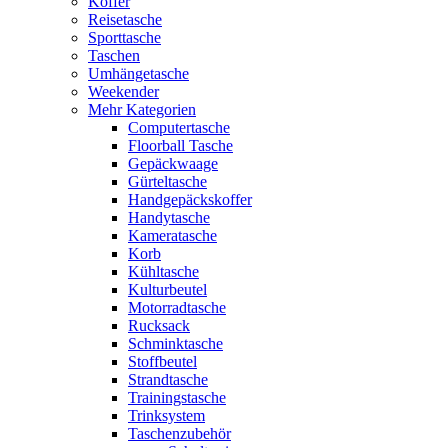
Koffer
Reisetasche
Sporttasche
Taschen
Umhängetasche
Weekender
Mehr Kategorien
Computertasche
Floorball Tasche
Gepäckwaage
Gürteltasche
Handgepäckskoffer
Handytasche
Kameratasche
Korb
Kühltasche
Kulturbeutel
Motorradtasche
Rucksack
Schminktasche
Stoffbeutel
Strandtasche
Trainingstasche
Trinksystem
Taschenzubehör