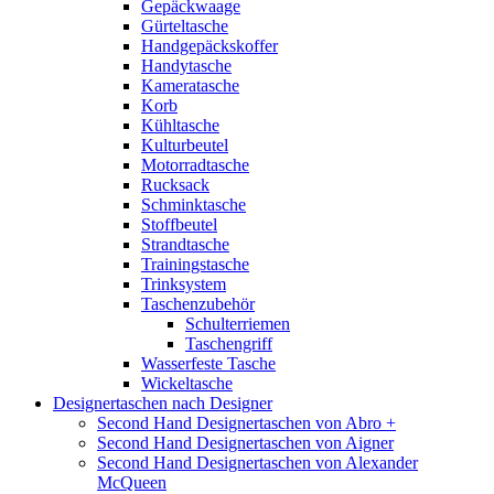
Gepäckwaage
Gürteltasche
Handgepäckskoffer
Handytasche
Kameratasche
Korb
Kühltasche
Kulturbeutel
Motorradtasche
Rucksack
Schminktasche
Stoffbeutel
Strandtasche
Trainingstasche
Trinksystem
Taschenzubehör
Schulterriemen
Taschengriff
Wasserfeste Tasche
Wickeltasche
Designertaschen nach Designer
Second Hand Designertaschen von Abro +
Second Hand Designertaschen von Aigner
Second Hand Designertaschen von Alexander
McQueen