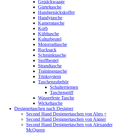
Gepäckwaage
Gürteltasche
Handgepäckskoffer
Handytasche
Kameratasche
Korb
Kühltasche
Kulturbeutel
Motorradtasche
Rucksack
Schminktasche
Stoffbeutel
Strandtasche
Trainingstasche
Trinksystem
Taschenzubehör
Schulterriemen
Taschengriff
Wasserfeste Tasche
Wickeltasche
Designertaschen nach Designer
Second Hand Designertaschen von Abro +
Second Hand Designertaschen von Aigner
Second Hand Designertaschen von Alexander
McQueen