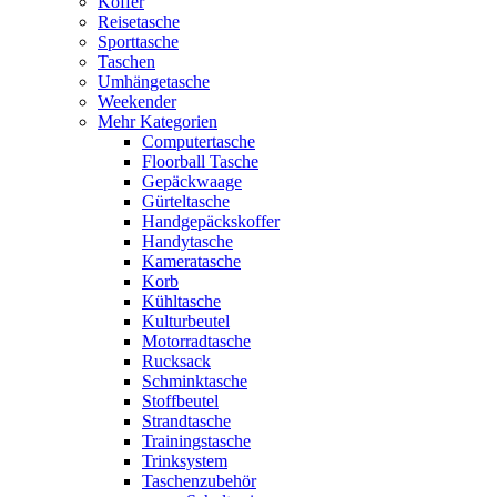
Koffer
Reisetasche
Sporttasche
Taschen
Umhängetasche
Weekender
Mehr Kategorien
Computertasche
Floorball Tasche
Gepäckwaage
Gürteltasche
Handgepäckskoffer
Handytasche
Kameratasche
Korb
Kühltasche
Kulturbeutel
Motorradtasche
Rucksack
Schminktasche
Stoffbeutel
Strandtasche
Trainingstasche
Trinksystem
Taschenzubehör