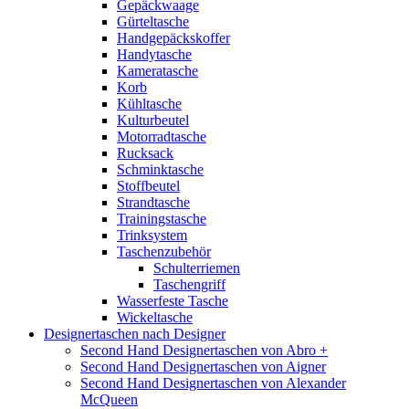
Gepäckwaage
Gürteltasche
Handgepäckskoffer
Handytasche
Kameratasche
Korb
Kühltasche
Kulturbeutel
Motorradtasche
Rucksack
Schminktasche
Stoffbeutel
Strandtasche
Trainingstasche
Trinksystem
Taschenzubehör
Schulterriemen
Taschengriff
Wasserfeste Tasche
Wickeltasche
Designertaschen nach Designer
Second Hand Designertaschen von Abro +
Second Hand Designertaschen von Aigner
Second Hand Designertaschen von Alexander
McQueen