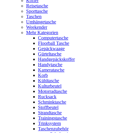
Koffer
Reisetasche
Sporttasche
Taschen
Umhängetasche
Weekender
Mehr Kategorien
Computertasche
Floorball Tasche
Gepäckwaage
Gürteltasche
Handgepäckskoffer
Handytasche
Kameratasche
Korb
Kühltasche
Kulturbeutel
Motorradtasche
Rucksack
Schminktasche
Stoffbeutel
Strandtasche
Trainingstasche
Trinksystem
Taschenzubehör