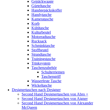
Gepäckwaage
Gürteltasche
Handgepäckskoffer
Handytasche
Kameratasche
Korb
Kühltasche
Kulturbeutel
Motorradtasche
Rucksack
Schminktasche
Stoffbeutel
Strandtasche
Trainingstasche
Trinksystem
Taschenzubehör
Schulterriemen
Taschengriff
Wasserfeste Tasche
Wickeltasche
Designertaschen nach Designer
Second Hand Designertaschen von Abro +
Second Hand Designertaschen von Aigner
Second Hand Designertaschen von Alexander
McQueen