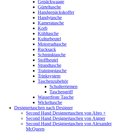
Gepäckwaage
Gürteltasche
Handgepäckskoffer
Handytasche
Kameratasche
Korb
Kühltasche
Kulturbeutel
Motorradtasche
Rucksack
Schminktasche
Stoffbeutel
Strandtasche
Trainingstasche
Trinksystem
Taschenzubehör
Schulterriemen
Taschengriff
Wasserfeste Tasche
Wickeltasche
Designertaschen nach Designer
Second Hand Designertaschen von Abro +
Second Hand Designertaschen von Aigner
Second Hand Designertaschen von Alexander
McQueen