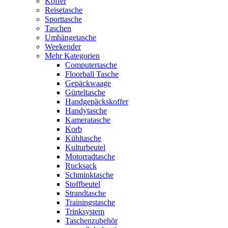
Koffer
Reisetasche
Sporttasche
Taschen
Umhängetasche
Weekender
Mehr Kategorien
Computertasche
Floorball Tasche
Gepäckwaage
Gürteltasche
Handgepäckskoffer
Handytasche
Kameratasche
Korb
Kühltasche
Kulturbeutel
Motorradtasche
Rucksack
Schminktasche
Stoffbeutel
Strandtasche
Trainingstasche
Trinksystem
Taschenzubehör