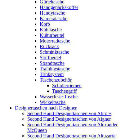
Gürteltasche
Handgepäckskoffer
Handytasche
Kameratasche
Korb
Kühltasche
Kulturbeutel
Motorradtasche
Rucksack
Schminktasche
Stoffbeutel
Strandtasche
Trainingstasche
Trinksystem
Taschenzubehör
Schulterriemen
Taschengriff
Wasserfeste Tasche
Wickeltasche
Designertaschen nach Designer
Second Hand Designertaschen von Abro +
Second Hand Designertaschen von Aigner
Second Hand Designertaschen von Alexander
McQueen
Second Hand Designertaschen von Altuzarra