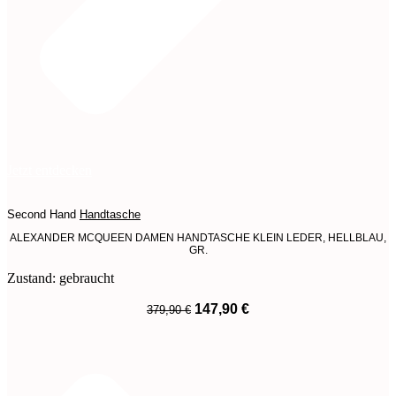
Jetzt entdecken
Second Hand
Handtasche
ALEXANDER MCQUEEN DAMEN HANDTASCHE KLEIN LEDER, HELLBLAU,
GR.
Zustand: gebraucht
Ursprünglicher
Aktueller
147,90
€
379,90
€
Preis
Preis
War:
Ist:
379,90 €
147,90 €.