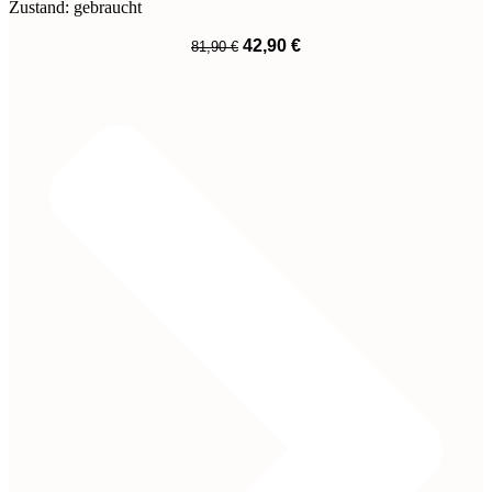
Zustand: gebraucht
Ursprünglicher
Aktueller
42,90
€
81,90
€
Preis
Preis
War:
Ist:
81,90 €
42,90 €.