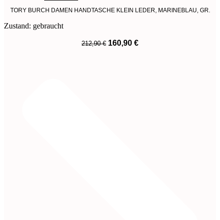
TORY BURCH DAMEN HANDTASCHE KLEIN LEDER, MARINEBLAU, GR.
Zustand: gebraucht
Ursprünglicher
Aktueller
160,90
€
212,90
€
Preis
Preis
War:
Ist:
212,90 €
160,90 €.