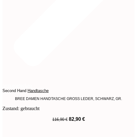
Jetzt entdecken
Second Hand
Handtasche
BREE DAMEN HANDTASCHE GROSS LEDER, SCHWARZ, GR.
Zustand: gebraucht
Ursprünglicher
Aktueller
82,90
€
116,90
€
Preis
Preis
War:
Ist:
116,90 €
82,90 €.