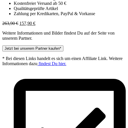
Kostenfreier Versand ab 50 €
Qualitätsgeprüfte Artikel
Zahlung per Kredikarten, PayPal & Vorkasse
Ursprünglicher
Aktueller
263,90
€
157,90
€
Preis
Preis
Weitere Informationen und Bilder findest Du auf der Seite von
war:
ist:
unserem Partner.
263,90 €
157,90 €.
Jetzt bei unserem Partner kaufen*
* Bei diesen Links handelt es sich um einen Affiliate Link. Weitere
Informationen dazu
findest Du hier.