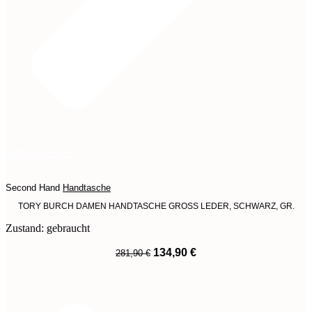
Jetzt entdecken
Second Hand
Handtasche
TORY BURCH DAMEN HANDTASCHE GROSS LEDER, SCHWARZ, GR.
Zustand: gebraucht
Ursprünglicher
Aktueller
134,90
€
281,90
€
Preis
Preis
War:
Ist:
281,90 €
134,90 €.