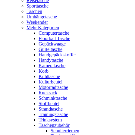
Reisetasche
Sporttasche
Taschen
Umhängetasche
Weekender
Mehr Kategorien
Computertasche
Floorball Tasche
Gepäckwaage
Gürteltasche
Handgepäckskoffer
Handytasche
Kameratasche
Korb
Kühltasche
Kulturbeutel
Motorradtasche
Rucksack
Schminktasche
Stoffbeutel
Strandtasche
Trainingstasche
Trinksystem
Taschenzubehör
Schulterriemen