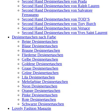
Second Hand Designertaschen von Prada
Second Hand Designertaschen von Ralph Lauren
Second Hand Designertaschen von Salvatore
Ferragamo
Second Hand Designertaschen von TOD’S
Second Hand Designertaschen von Tory Burch
Second Hand Designertaschen von Versace
Second Hand Designertaschen von Yves Saint Laurent
Designertaschen nach Farbe
Beige Designertaschen
Blaue Designertaschen
Braune Designertaschen
Fliederne Designertaschen
Gelbe Designertaschen
Goldene Designertaschen
Graue Designertaschen
Grüne Designertaschen
Lila Designertaschen
Mehrfarbige Designertaschen
Neon Designertaschen
Orange Designertaschen
Pinke Designertaschen
Rote Designertaschen
Schwarze Designertaschen
Lovely Fashion Magazin