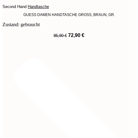
Second Hand
Handtasche
GUESS DAMEN HANDTASCHE GROSS, BRAUN, GR.
Zustand: gebraucht
Ursprünglicher
Aktueller
72,90
€
85,90
€
Preis
Preis
War:
Ist:
85,90 €
72,90 €.