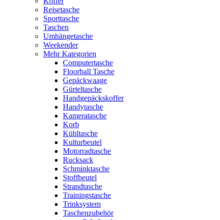
Koffer
Reisetasche
Sporttasche
Taschen
Umhängetasche
Weekender
Mehr Kategorien
Computertasche
Floorball Tasche
Gepäckwaage
Gürteltasche
Handgepäckskoffer
Handytasche
Kameratasche
Korb
Kühltasche
Kulturbeutel
Motorradtasche
Rucksack
Schminktasche
Stoffbeutel
Strandtasche
Trainingstasche
Trinksystem
Taschenzubehör