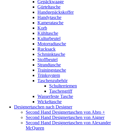
Gepäckwaage
Gürteltasche
Handgepäckskoffer
Handytasche
Kameratasche
Korb
Kühltasche
Kulturbeutel
Motorradtasche
Rucksack
Schminktasche
Stoffbeutel
Strandtasche
Trainingstasche
Trinksystem
Taschenzubehör
Schulterriemen
Taschengriff
Wasserfeste Tasche
Wickeltasche
Designertaschen nach Designer
Second Hand Designertaschen von Abro +
Second Hand Designertaschen von Aigner
Second Hand Designertaschen von Alexander
McQueen