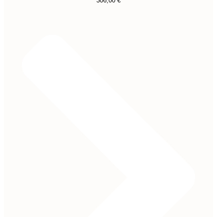
306,00
€