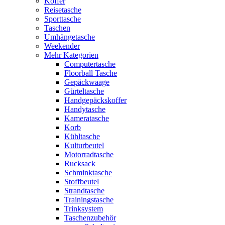
Koffer
Reisetasche
Sporttasche
Taschen
Umhängetasche
Weekender
Mehr Kategorien
Computertasche
Floorball Tasche
Gepäckwaage
Gürteltasche
Handgepäckskoffer
Handytasche
Kameratasche
Korb
Kühltasche
Kulturbeutel
Motorradtasche
Rucksack
Schminktasche
Stoffbeutel
Strandtasche
Trainingstasche
Trinksystem
Taschenzubehör