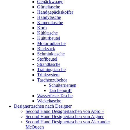
Gepäckwaage
Gürteltasche
Handgepäckskoffer
Handytasche
Kameratasche
Korb
Kühltasche
Kulturbeutel
Motorradtasche
Rucksack
Schminktasche
Stoffbeutel
Strandtasche
Trainingstasche
Trinksystem
Taschenzubehör
Schulterriemen
Taschengriff
Wasserfeste Tasche
Wickeltasche
Designertaschen nach Designer
Second Hand Designertaschen von Abro +
Second Hand Designertaschen von Aigner
Second Hand Designertaschen von Alexander
McQueen